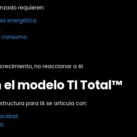
nzado requieren:
ad energética.
.
e consumo.
 crecimiento, no reaccionar a él.
 el modelo TI Total™
structura para IA se articula con:
acidad.
a.